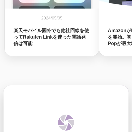
2024/05/05
楽天モバイル圏外でも他社回線を使
Amazon
ってRakuten Linkを使った電話発
を開始。初回
信は可能
Popが最大5