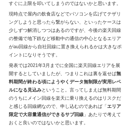
すぐに上限を叩いてしまうのではないかと思います。
現時点で屋内の飲食店などでパソコンを広げてテザリ
ングしようと思ったら繋がらない、といったケースは
少しずつ解消しつつはあるのですが、今後の楽天回線
の整備で地下鉄など移動中の通信の中心となるエリア
がau回線から自社回線に置き換えられるかは大きなポ
イントになりそうです。
発表では2021年3月までに全国に楽天回線エリアを展
開するとしていましたが、つまりこれは裏を返せば
無
料期間が終わる頃にようやくデータ無制限が実用レベ
ルになる見込み
ということ。言ってしまえば無料期間
のうちにメイン回線を楽天に乗り換えるのはリスクだ
と感じる回線網なので、申し込むのであれば「
エリア
限定で大容量通信ができるサブ回線
」あたりで考えて
おくと良いのではないかと思います。