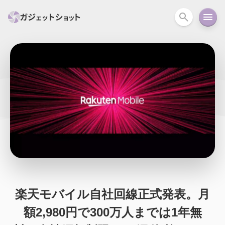
すべて
スマホ
PC関連
カメラ
ウェアラ
セール情報
スマートホーム
アクションカメラ
カメラ
回線
iPhone
iPad
Mac
Android
コラム
ガイド
ニュース
オーディオ
周辺機器
楽天モバイル自社回線正式発表。月
額2,980円で300万人までは1年無