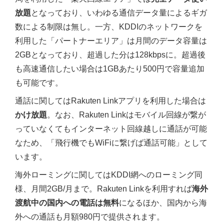
放題
となっており、いわゆる通信データ量によるギガ
数による制限は無し。一方、KDDIのネットワークを
利用した「パートナーエリア」は月間のデータ容量は
2GBとなっており、超過した分は128kbpsに。超過後
も高速通信したい場合は1GBあたり500円で容量追加
も可能です。
通話に関してはRakuten Linkアプリを利用した場合は
かけ放題
。なお、Rakuten Linkはモバイル回線が繋が
っていなくてもインターネット回線越しに通話が可能
なため、「飛行機でもWiFiに繋げば通話可能」として
います。
海外ローミングに関してはKDDI網へのローミング同
様、月間2GB/月まで。Rakuten Linkを利用すれば
海外
渡航中の国内への電話は無料
になるほか、国内から海
外への通話も月額980円で提供されます。