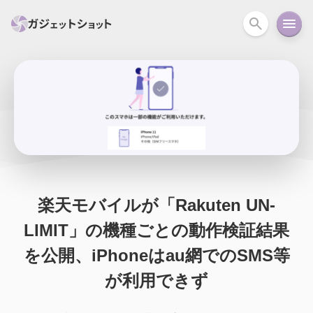
すべて
スマホ
PC関連
カメラ
ウェアラ
セール情報
スマートホーム
アクションカメラ
カメラ
回線
iPhone
iPad
Mac
Android
コラム
楽天モバイルが「Rakuten UN-
ガイド
ニュース
オーディオ
周辺機器
LIMIT」の機種ごとの動作検証結果
を公開、iPhoneはau網でのSMS等
が利用できず