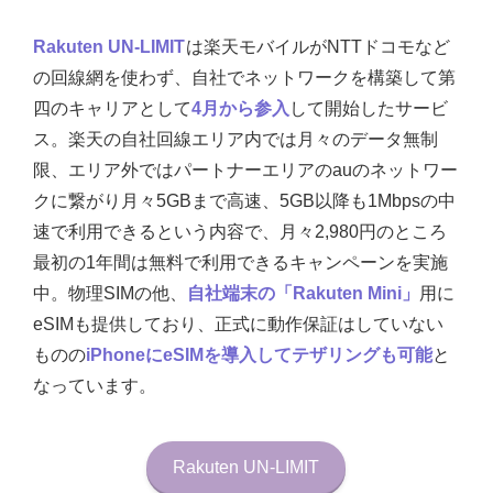
Rakuten UN-LIMIT
は楽天モバイルがNTTドコモなど
の回線網を使わず、自社でネットワークを構築して第
四のキャリアとして
4月から参入
して開始したサービ
ス。楽天の自社回線エリア内では月々のデータ無制
限、エリア外ではパートナーエリアのauのネットワー
クに繋がり月々5GBまで高速、5GB以降も1Mbpsの中
速で利用できるという内容で、月々2,980円のところ
最初の1年間は無料で利用できるキャンペーンを実施
中。物理SIMの他、
自社端末の「Rakuten Mini」
用に
eSIMも提供しており、正式に動作保証はしていない
ものの
iPhoneにeSIMを導入してテザリングも可能
と
なっています。
Rakuten UN-LIMIT