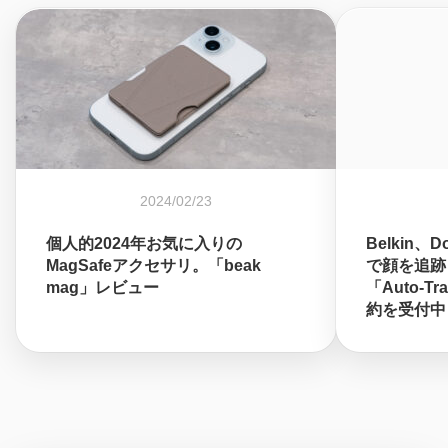
2024/02/23
個人的2024年お気に入りの
Belkin、
MagSafeアクセサリ。「beak
で顔を追跡
mag」レビュー
「Auto-Tr
約を受付中