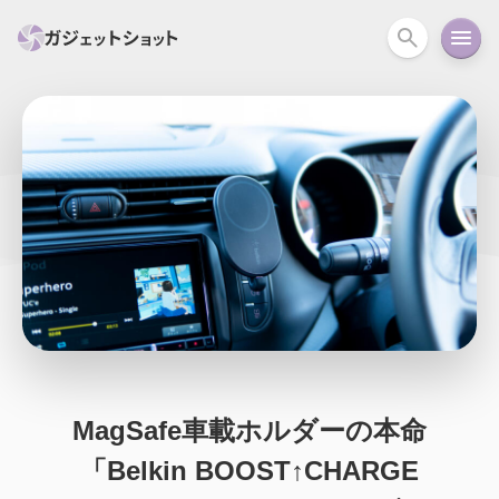
すべて
スマホ
PC関連
カメラ
ウェアラ
セール情報
スマートホーム
アクションカメラ
カメラ
回線
iPhone
iPad
Mac
Android
コラム
ガイド
ニュース
オーディオ
周辺機器
MagSafe車載ホルダーの本命
「Belkin BOOST↑CHARGE