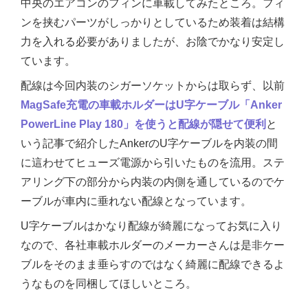
中央のエアコンのフィンに車載してみたところ。フィ
ンを挟むパーツがしっかりとしているため装着は結構
力を入れる必要がありましたが、お陰でかなり安定し
ています。
配線は今回内装のシガーソケットからは取らず、以前
MagSafe充電の車載ホルダーはU字ケーブル「Anker
PowerLine Play 180」を使うと配線が隠せて便利
と
いう記事で紹介したAnkerのU字ケーブルを内装の間
に這わせてヒューズ電源から引いたものを流用。ステ
アリング下の部分から内装の内側を通しているのでケ
ーブルが車内に垂れない配線となっています。
U字ケーブルはかなり配線が綺麗になってお気に入り
なので、各社車載ホルダーのメーカーさんは是非ケー
ブルをそのまま垂らすのではなく綺麗に配線できるよ
うなものを同梱してほしいところ。