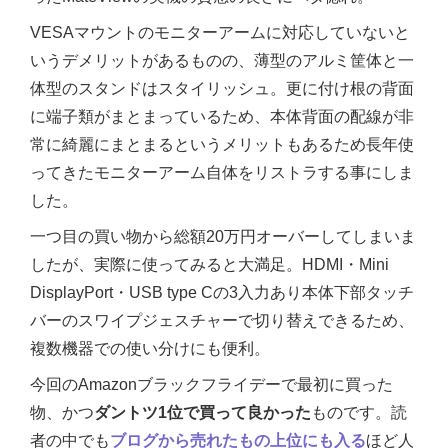
VESAマウントのモニターアームに対応していないと
いうデメリットがあるものの、薄型のアルミ筐体と一
体型のスタンドはスタイリッシュ。更に付け根の背面
に端子類がまとまっているため、本体背面の配線が非
常に綺麗にまとまるというメリットもあるため長年使
ってきたモニターアーム自体をリストラする事にしま
した。
一つ目の買い物から総額20万円オーバーしてしまいま
したが、実際に使ってみると大満足。HDMI・Mini
DisplayPort・USB type Cの3入力あり本体下部タッチ
バーのスワイプジェスチャーで切り替えできるため、
複数機器での使い分けにも便利。
今回のAmazonブラックフライデーで最初に買った
物、かつ
ダントツ1位で買って良かった
ものです。読
者の中でも
ブログから売れたもの上位にも入る
ほど人