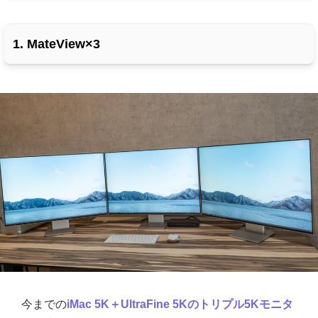
1. MateView×3
今までの
iMac 5K＋UltraFine 5Kのトリプル5Kモニタ