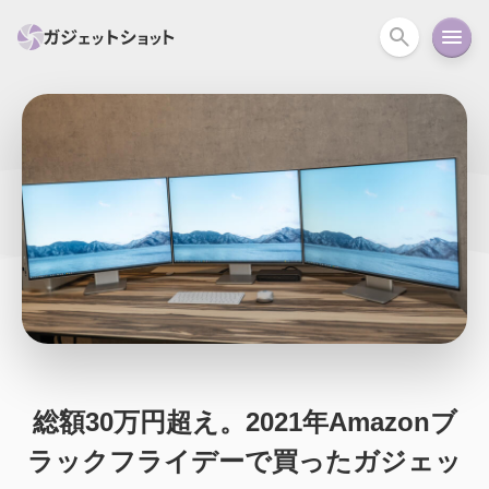
すべて
スマホ
PC関連
カメラ
ウェアラ
セール情報
スマートホーム
アクションカメラ
カメラ
回線
iPhone
iPad
Mac
Android
コラム
ガイド
ニュース
オーディオ
周辺機器
総額30万円超え。2021年Amazonブ
ラックフライデーで買ったガジェッ