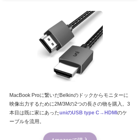
MacBook Proに繋いだBelkinのドックからモニターに
映像出力するために2M/3Mの2つの長さの物を購入。3
本目は既に家にあった
uniのUSB type C→HDMI
のケ
ーブルを流用。