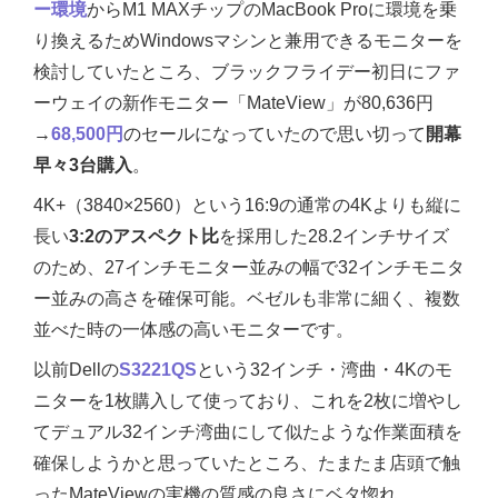
ー環境
からM1 MAXチップのMacBook Proに環境を乗
り換えるためWindowsマシンと兼用できるモニターを
検討していたところ、ブラックフライデー初日にファ
ーウェイの新作モニター「MateView」が80,636円
→
68,500円
のセールになっていたので思い切って
開幕
早々3台購入
。
4K+（3840×2560）という16:9の通常の4Kよりも縦に
長い
3:2のアスペクト比
を採用した28.2インチサイズ
のため、27インチモニター並みの幅で32インチモニタ
ー並みの高さを確保可能。ベゼルも非常に細く、複数
並べた時の一体感の高いモニターです。
以前Dellの
S3221QS
という32インチ・湾曲・4Kのモ
ニターを1枚購入して使っており、これを2枚に増やし
てデュアル32インチ湾曲にして似たような作業面積を
確保しようかと思っていたところ、たまたま店頭で触
ったMateViewの実機の質感の良さにベタ惚れ。