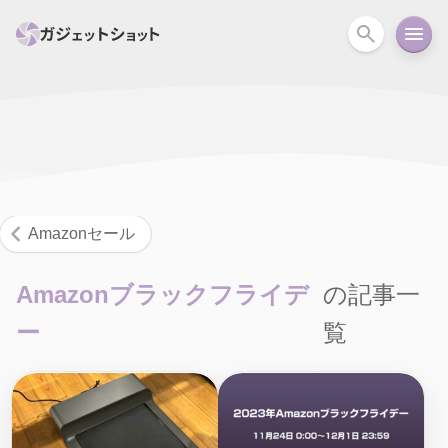
すべて
スマホ
PC関連
カメラ
ウェアラ
セール情報
スマートホーム
アクションカメラ
カメラ
Amazonセール
回線
iPhone
iPad
Mac
Android
コラム
Amazonブラックフライデ
の記事一
ガイド
ニュース
オーディオ
周辺機器
ー
覧