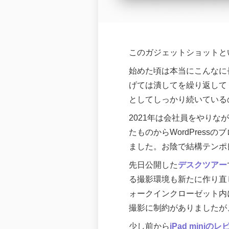
このガジェットショットとい
始めた頃は本当にこんなに長
げては潰してを繰り返して
としてしっかり続いている
2021年は会社員をやりな
たものからWordPres
ました。お陰で結構テンポ
先日公開した
デスクツアー
る撮影環境も新たに作り直
ォークインクローゼット内
撮影に制約がありましたが
少し前から
iPad miniの