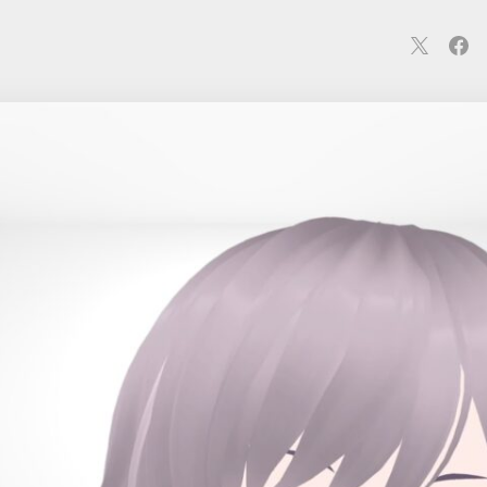
連
カメラ
ウェアラブル
スマートホーム
車・バイク
オ
ションカメラ
カメラ
回線
iPhone
iPad
Mac
Andr