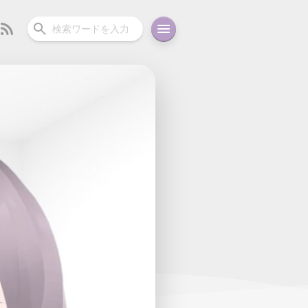
ーディオ
充電関連
その他
oid
コラム
ガイド