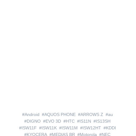
Android
AQUOS PHONE
ARROWS Z
au
DIGNO
EVO 3D
HTC
IS11N
IS13SH
ISW11F
ISW11K
ISW11M
ISW12HT
KDDI
KYOCERA
MEDIAS BR
Motorola
NEC