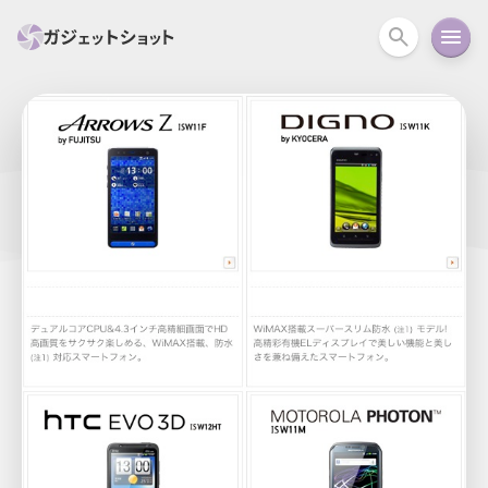
すべて
スマホ
PC関連
カメラ
ウェアラ
セール情報
スマートホーム
アクションカメラ
カメラ
回線
iPhone
iPad
Mac
Android
コラム
ガイド
ニュース
オーディオ
周辺機器