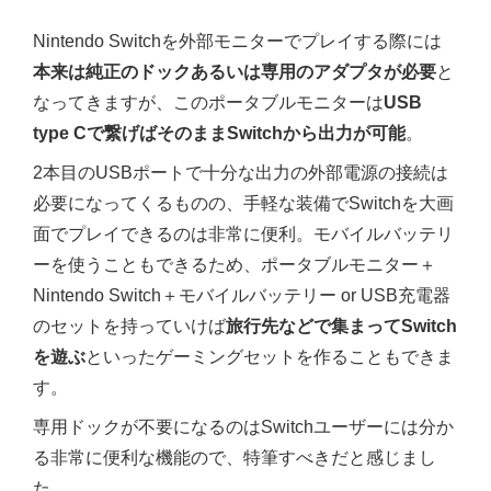
Nintendo Switchを外部モニターでプレイする際には
本来は純正のドックあるいは専用のアダプタが必要
と
なってきますが、このポータブルモニターは
USB
type Cで繋げばそのままSwitchから出力が可能
。
2本目のUSBポートで十分な出力の外部電源の接続は
必要になってくるものの、手軽な装備でSwitchを大画
面でプレイできるのは非常に便利。モバイルバッテリ
ーを使うこともできるため、ポータブルモニター＋
Nintendo Switch＋モバイルバッテリー or USB充電器
のセットを持っていけば
旅行先などで集まってSwitch
を遊ぶ
といったゲーミングセットを作ることもできま
す。
専用ドックが不要になるのはSwitchユーザーには分か
る非常に便利な機能ので、特筆すべきだと感じまし
た。