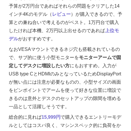
予算が2万円台であればそれらの問題をクリアした14
インチ4Kのモデル（
レビュー
）が購入できるので、予
算との兼ね合いで考えるのがベスト。1万円台で購入
したければ本機、2万円以上出せるのであれば
上位モ
デル
がおすすめです。
なおVESAマウントできるネジ穴も搭載されているの
で、サブ的に使う小型モニターを
モニターアームで固
定してデスクに増設したい方
にもおすすめ。入力が
USB type CとHDMIのみとなっているためDisplayPort
が無い点には注意が必要なものの、小型サイズの画面
をピンポイントでアームを使って好きな位置に増設で
きるのは意外とデスクのセットアップの隙間を埋める
一品として活躍しそうです。
総合的に見れば
15,999円
で購入できるエントリーモデ
ルとしてはコスパ良く、マシンスペック的に負荷をか