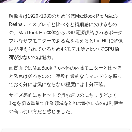
解像度は1920×1080のため当然MacBook Pro内蔵の
Retinaディスプレイと比べると精細感に欠けるもの
の、MacBook Pro本体からUSB電源供給されるポータ
ブルなサブモニターである点を考えるとFullHDに解像
度が抑えられているため4Kモデル等と比べて
GPU負
荷が少ない
のは魅力。
画質面ではMacBook Pro本体の内蔵モニターと比べる
と発色は劣るものの、事務作業的なウィンドウを振っ
ておく分には気にならない程度には十分正確。
サイズ感的にもセットで持ち運ぶのにちょうどよく、
1kgを切る重量で作業領域を2倍に増やせるのは利便性
の高い使い方だと感じました。