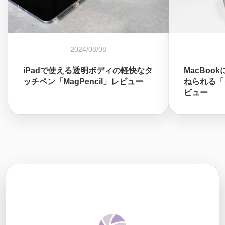
2024/08/08
iPadで使える透明ボディの軽快なタ
MacBo
ッチペン「MagPencil」レビュー
ねられる「
ビュー