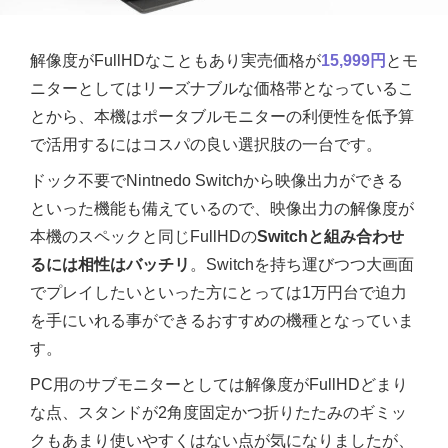
解像度がFullHDなこともあり実売価格が
15,999円
とモ
ニターとしてはリーズナブルな価格帯となっているこ
とから、本機はポータブルモニターの利便性を低予算
で活用するにはコスパの良い選択肢の一台です。
ドック不要でNintnedo Switchから映像出力ができる
といった機能も備えているので、映像出力の解像度が
本機のスペックと同じFullHDの
Switchと組み合わせ
るには相性はバッチリ
。Switchを持ち運びつつ大画面
でプレイしたいといった方にとっては1万円台で迫力
を手にいれる事ができるおすすめの機種となっていま
す。
PC用のサブモニターとしては解像度がFullHDどまり
な点、スタンドが2角度固定かつ折りたたみのギミッ
クもあまり使いやすくはない点が気になりましたが、