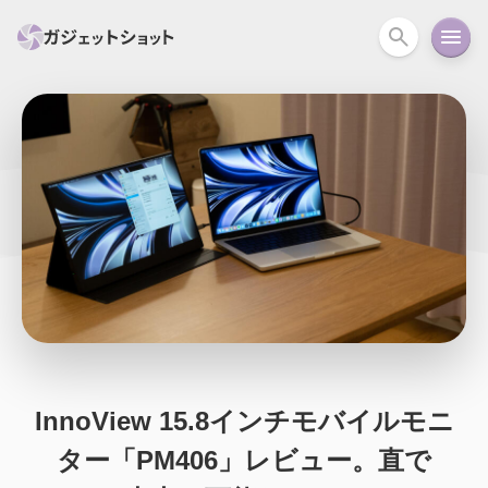
すべて
スマホ
PC関連
カメラ
ウェアラ
セール情報
スマートホーム
アクションカメラ
カメラ
回線
iPhone
iPad
Mac
Android
コラム
ガイド
ニュース
オーディオ
周辺機器
InnoView 15.8インチモバイルモニ
ター「PM406」レビュー。直で