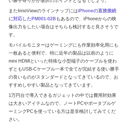
い勝手寄りかが選択のポイントとなるでしょう。
またInnoViewのラインナップには
iPhoneの直接接続
に対応したPM001-02B
もあるので、iPhoneからの映
像出力をしたい場合はそちらも検討すると良さそうで
す。
モバイルモニターはゲーミングにも作業効率化用にも
一枚あると便利で、特に近年の製品は以前のように
mini HDMIといった特殊な小型端子のケーブルを使わ
ずともUSB-Cケーブル一本で全てが完結する使い勝手
の良いものがスタンダードとなってきているので、お
すすめしやすい製品となってきています。
1万円台で導入できるガジェットの中では費用対効果
は大きいアイテムなので、ノートPCやポータブルゲ
ーミングPCを使っている方は是非検討してみてくだ
さい。