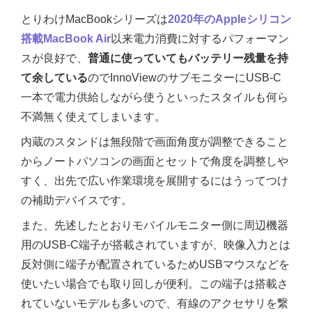
とりわけMacBookシリーズは
2020年のAppleシリコン
搭載MacBook Air
以来電力消費に対するパフォーマン
スが良好で、
普通に使っていてもバッテリー残量を持
て余している
のでInnoViewのサブモニターにUSB-C
一本で電力供給しながら使うといったスタイルも何ら
不満無く使えてしまいます。
内蔵のスタンドは無段階で画面角度が調整できること
からノートパソコンの画面とセットで角度を調整しや
すく、出先で広い作業環境を展開するにはうってつけ
の補助デバイスです。
また、先述したとおりモバイルモニター側に周辺機器
用のUSB-C端子が搭載されていますが、映像入力とは
反対側に端子が配置されているためUSBマウスなどを
使いたい場合でも取り回しが便利。この端子は搭載さ
れていないモデルも多いので、有線のアクセサリを繋