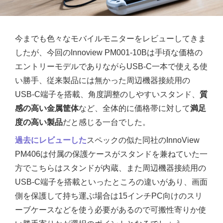
今までも色々なモバイルモニターをレビューしてきま
したが、今回のInnoview PM001-10Bは手頃な価格の
エントリーモデルでありながらUSB-C一本で使える使
い勝手、従来製品には無かった周辺機器接続用の
USB-C端子を搭載、角度調整のしやすいスタンド、
質
感の高い金属筐体
など、全体的に価格帯に対して
満足
度の高い製品
だと感じる一台でした。
過去にレビューした
スペックの似た同社のInnoView
PM406は付属の保護ケースがスタンドを兼ねていた一
方でこちらはスタンドが内蔵、また周辺機器接続用の
USB-C端子を搭載といったところの違いがあり、画面
側を保護して持ち運ぶ場合は15インチPC向けのスリ
ーブケースなどを使う必要があるので可搬性寄りか使