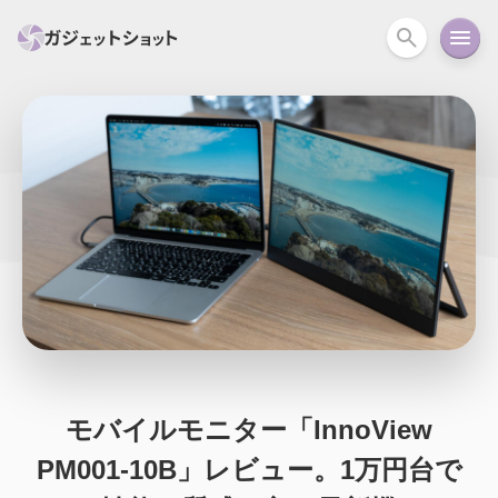
すべて
スマホ
PC関連
カメラ
ウェアラ
セール情報
スマートホーム
アクションカメラ
カメラ
回線
iPhone
iPad
Mac
Android
コラム
ガイド
ニュース
オーディオ
周辺機器
モバイルモニター「InnoView
PM001-10B」レビュー。1万円台で