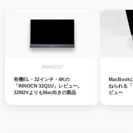
2024/12/17
有機EL・32インチ・4Kの
MacBo
「INNOCN 32Q1U」レビュー。
ねられる「
32M2VよりもMac向きの製品
ビュー