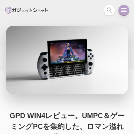
すべて
スマホ
PC関連
カメラ
ウェアラ
セール情報
スマートホーム
アクションカメラ
カメラ
回線
iPhone
iPad
Mac
Android
コラム
ガイド
ニュース
オーディオ
周辺機器
GPD WIN4レビュー。UMPC＆ゲー
ミングPCを集約した、ロマン溢れ