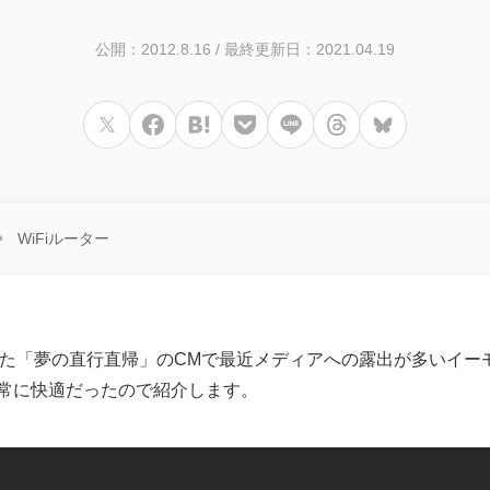
公開：2012.8.16
/
最終更新日：2021.04.19
WiFiルーター
した「夢の直行直帰」のCMで最近メディアへの露出が多いイー
常に快適だったので紹介します。