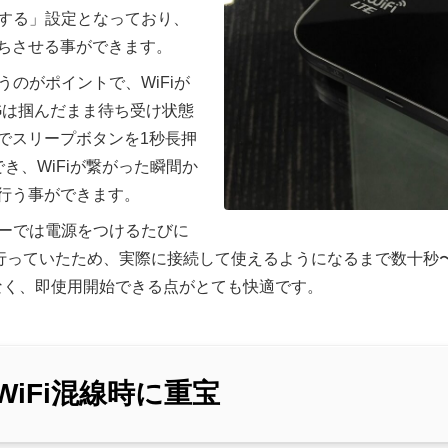
Fにする」設定となっており、
ちさせる事ができます。
いうのがポイントで、WiFiが
3Gは掴んだまま待ち受け状態
でスリープボタンを1秒長押
でき、WiFiが繋がった瞬間か
行う事ができます。
ターでは電源をつけるたびに
しに行っていたため、実際に接続して使えるようになるまで数十秒
はなく、即使用開始できる点がとても快適です。
WiFi混線時に重宝