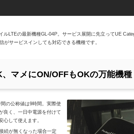
LTEの最新機種GL-04P。サービス展開に先立ってUE Cate
速通信がサービスインしても対応できる機種です。
、マメにON/OFFもOKの万能機種
動時間の公称値は9時間。実際使
が良く、一日中電源を付けて
安心して使えます。
i接続が無くなった場合一定