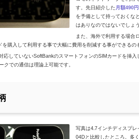
す。先日紹介した
月額490円の
を予備として持っておくな
はありなのではないでしょ
また、海外で利用する場合
ードを購入して利用する事で大幅に費用を削減する事ができるの
応していないSoftBankのスマートフォンのSIMカードを挿
トワークでの通信は理論上可能です。
柄
写真は4.7インチディスプレイの
04Dと比較したところ。多