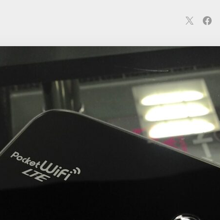
連
カメラ
ウェアラブル
スマートホーム
車・バイク
オ
ションカメラ
カメラ
回線
iPhone
iPad
Mac
Andr