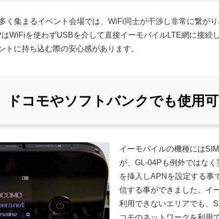
が多く集まるイベント会場では、WiFi同士が干渉し非常に繋が
4PはWiFiを使わずUSBを介して直接イーモバイルLTE網に接
ントに持ち込む際の安心感があります。
め、ドコモやソフトバンクでも使用可
イーモバイルの機種にはSI
が、GL-04Pも例外ではな
を挿入しAPNを設定する事で
信する事ができました。イ
利用できないエリアでも、S
コモのネットワークを利用