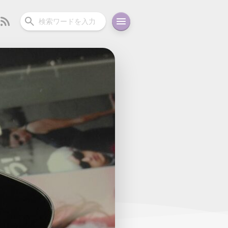
ーディオ
充電関連
その他
oid
コラム
ガイド