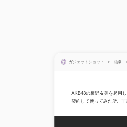
ガジェットショット
回線
AKB48の板野友美を起用
契約して使ってみた所、非