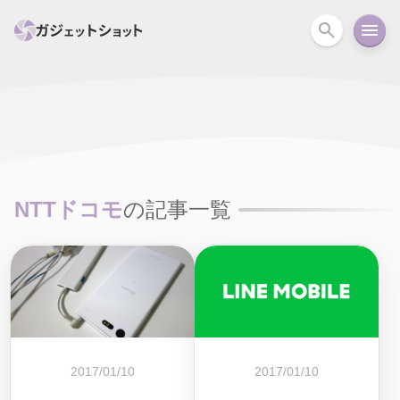
すべて
スマホ
PC関連
カメラ
ウェアラ
セール情報
スマートホーム
アクションカメラ
カメラ
NTTドコモ
の記事一覧
回線
iPhone
iPad
Mac
Android
コラム
ガイド
ニュース
オーディオ
周辺機器
2017/01/10
2017/01/10