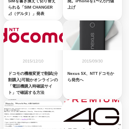
SIMを書き換えて切り替え
廃。iPhoneを1〜2万円値
られる「SIM CHANGER
上げ
⊿（デルタ）」発表
2015/12/10
2015/09/30
ドコモの機種変更で割賦(分
Nexus 5X、NTTドコモか
割購入)可能かオンラインの
ら発売へ
「電話機購入時確認サイ
ト」で確認する方法