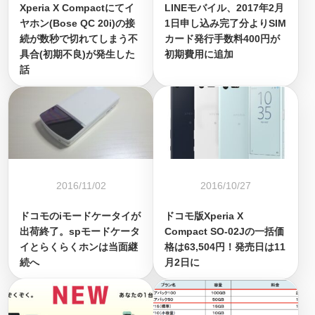
Xperia X Compactにてイ
LINEモバイル、2017年2月
ヤホン(Bose QC 20i)の接
1日申し込み完了分よりSIM
続が数秒で切れてしまう不
カード発行手数料400円が
具合(初期不良)が発生した
初期費用に追加
話
2016/11/02
2016/10/27
ドコモのiモードケータイが
ドコモ版Xperia X
出荷終了。spモードケータ
Compact SO-02Jの一括価
イとらくらくホンは当面継
格は63,504円！発売日は11
続へ
月2日に