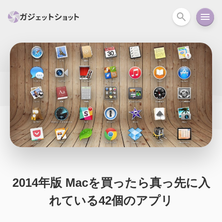
すべて
スマホ
PC関連
カメラ
ウェアラ
セール情報
スマートホーム
アクションカメラ
カメラ
回線
iPhone
iPad
Mac
Android
コラム
ガイド
ニュース
オーディオ
周辺機器
2014年版 Macを買ったら真っ先に入
れている42個のアプリ