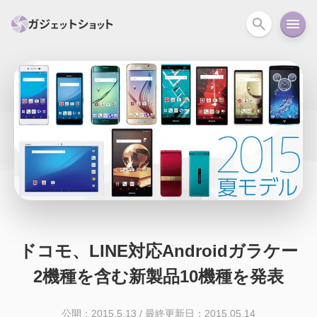
すべて
スマホ
PC関連
カメラ
ウェアラ
セール情報
スマートホーム
アクションカメラ
カメラ
回線
iPhone
iPad
Mac
Android
コラム
ガイド
ニュース
オーディオ
周辺機器
ドコモ、LINE対応Androidガラケー
2機種を含む新製品10機種を発表
公開：2015.5.13
/
最終更新日：2015.05.14