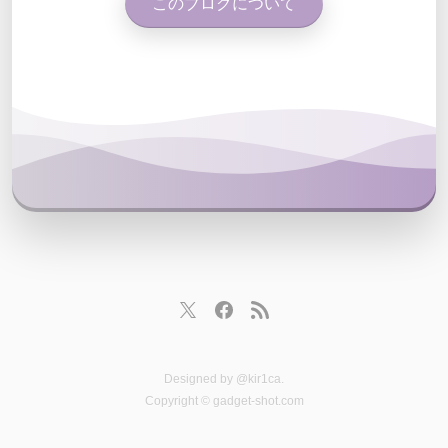
このブログについて
Designed by
@kir1ca
.
Copyright © gadget-shot.com