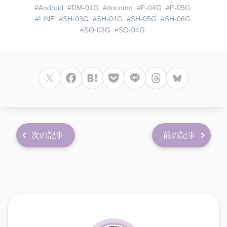
Android
DM-01G
docomo
F-04G
F-05G
LINE
SH-03G
SH-04G
SH-05G
SH-06G
SO-03G
SO-04G
次の記事
前の記事