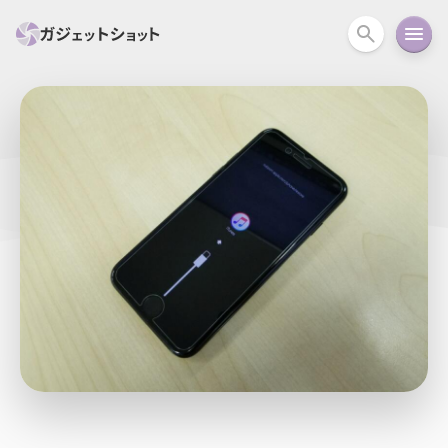
すべて
スマホ
PC関連
カメラ
ウェアラ
セール情報
スマートホーム
アクションカメラ
カメラ
回線
iPhone
iPad
Mac
Android
コラム
ガイド
ニュース
オーディオ
周辺機器