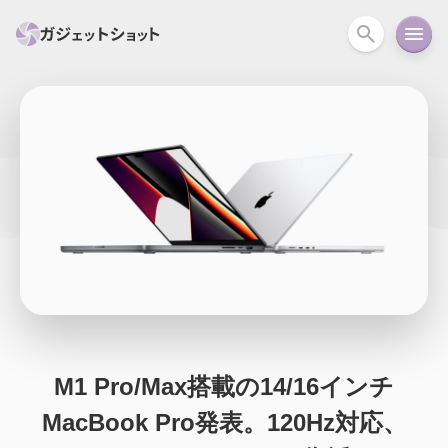
すべて
スマホ
PC関連
カメラ
ウェアラ
セール情報
スマートホーム
アクションカメラ
カメラ
回線
iPhone
iPad
Mac
Android
コラム
ガイド
ニュース
オーディオ
周辺機器
M1 Pro/Max搭載の14/16インチ
MacBook Pro発表。120Hz対応、