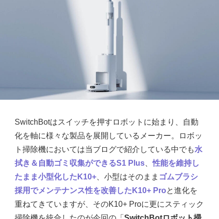
SwitchBotはスイッチを押すロボットに始まり、自動
化を軸に様々な製品を展開しているメーカー。ロボッ
ト掃除機においては当ブログで紹介している中でも
水
拭き＆自動ゴミ収集ができるS1 Plus
、
性能を維持し
たまま小型化したK10+
、小型はそのまま
ゴムブラシ
採用でメンテナンス性を改善したK10+ Pro
と進化を
重ねてきていますが、そのK10+ Proに更にスティック
掃除機を統合したのが今回の「
SwitchBotロボット掃