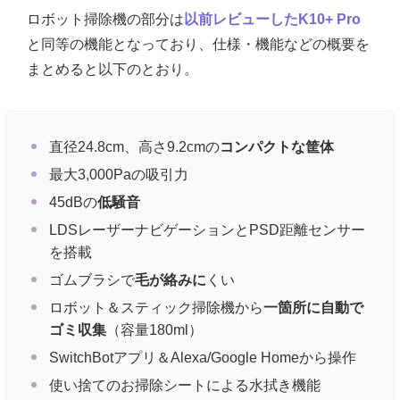
ロボット掃除機の部分は
以前レビューしたK10+ Pro
と同等の機能となっており、仕様・機能などの概要を
まとめると以下のとおり。
直径24.8cm、高さ9.2cmの
コンパクトな筐体
最大3,000Paの吸引力
45dBの
低騒音
LDSレーザーナビゲーションとPSD距離センサー
を搭載
ゴムブラシで
毛が絡みに
くい
ロボット＆スティック掃除機から
一箇所に自動で
ゴミ収集
（容量180ml）
SwitchBotアプリ＆Alexa/Google Homeから操作
使い捨てのお掃除シートによる水拭き機能