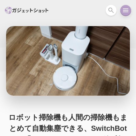
すべて
スマホ
PC関連
カメラ
ウェアラ
セール情報
スマートホーム
アクションカメラ
カメラ
回線
iPhone
iPad
Mac
Android
コラム
ガイド
ニュース
オーディオ
周辺機器
ロボット掃除機も人間の掃除機もま
とめて自動集塵できる、SwitchBot