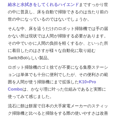
給水と水拭きをしてくれるハイエンド
まですっかり世
の中に普及し、床を自動で掃除できるのは当たり前の
世の中になっているのではないでしょうか。
そんな中、床を這うだけのロボット掃除機では手の届
かない所は現状では人間が掃除する必要があります。
その中でいかに人間の負担を軽くするか、といった所
に着目したのはさすが様々な自動化に取り組む
SwitchBotらしい製品。
ロボット掃除機のゴミ捨てが不要になる集塵ステーシ
ョンは単体でも十分に便利でしたが、その便利さの範
囲を人間が使う掃除機にまで拡張した
K10+Pro
Combo
は、かなり理に叶った仕組みであると実際に
使ってみて感じました。
流石に餅は餅屋で日本の大手家電メーカーのスティッ
ク掃除機と比べると掃除をする際の使いやすさは改善