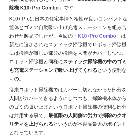
除機 K10+Pro Combo
」です。
K10+ Proは日本の住宅事情と相性が良いコンパクトな
筐体とゴミの自動吸い上げ充電ステーションを組み合
わせた製品でしたが、今回の「
K10+Pro Combo
」は
新たに追加されたスティック掃除機でロボット掃除機
には掃除が難しい部分の掃除を人間がカバーしつつ、
ロボット掃除機と同様に
スティック掃除機の中のゴミ
も充電ステーションで吸い上げてくれる
という便利な
もの。
従来ロボット掃除機ではカバーし切れなかった部分を
人間がカバーできるようにしつつも、掃除機本体から
のゴミの吸い上げというロボット掃除機の便利な部分
は共用する事で、
最低限の人間側の労力で掃除のクオ
リティを上げられる
というのが本製品最大のポイント
となっています。