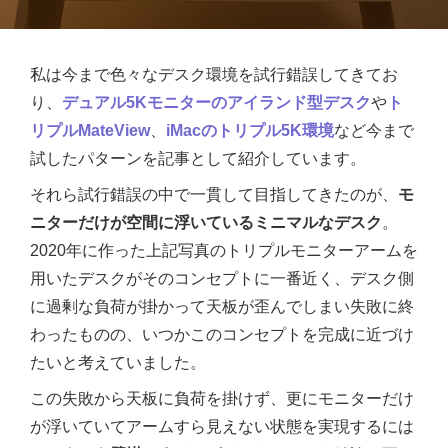
私は今まで色々なデスク環境を試行錯誤してきてお
り、
デュアル5Kモニターのアイランド型デスク
や
ト
リプルMateView
、
iMacのトリプル5K環境
など今まで
試したパターンを記事として紹介しています。
それら試行錯誤の中で一貫して目指してきたのが、
モ
ニターだけが空間に浮いているミニマルなデスク
。
2020年に作った上記写真のトリプルモニターアームを
用いたデスクがそのコンセプトに一番近く、デスク側
に過剰な負荷が掛かって天板が歪んでしまい失敗に終
わったものの、いつかこのコンセプトを完成に近づけ
たいと考えていました。
この失敗から天板に負荷を掛けず、更にモニターだけ
が浮いていてアームすら見えない状態を実現するには