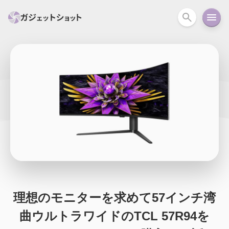
すべて
スマホ
PC関連
カメラ
ウェアラ
セール情報
スマートホーム
アクションカメラ
カメラ
回線
iPhone
iPad
Mac
Android
コラム
ガイド
ニュース
オーディオ
周辺機器
理想のモニターを求めて57インチ湾
曲ウルトラワイドのTCL 57R94を