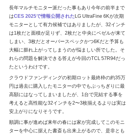
長年マルチモニター派だった事もあり今年の前半まで
は
CES 2025で情報公開された
LG UltraFine 6Kが次期
モニターとして有力候補ではありましたが、32インチ
は1枚だと面積が足りず、2枚だと中央にベゼルが来て
しまい、3枚だとオーバースペックかつ6Kだと予算も
大幅に膨れ上がってしまうのが悩ましい所でした。そ
れらの問題を解決できる答えが今回のTCL 57R94だっ
たというわけです。
クラウドファンディングの初期ロット最終枠の約35万
円は過去に購入したモニターの中でもぶっちぎりに最
高額にはなってしまいましたが、1台で完結する事を
考えると高性能な32インチを2〜3枚揃えるよりは実は
安上がりになりそうです。
順調に事が進めば来年の春には家が完成してこのモニ
ターを中心に据えた書斎も出来上がるので、是非とも