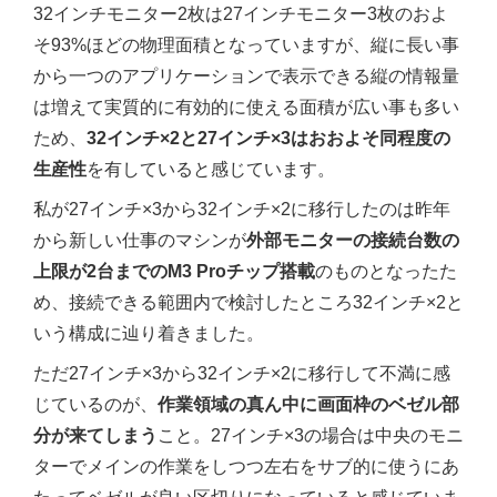
32インチモニター2枚は27インチモニター3枚のおよ
そ93%ほどの物理面積となっていますが、縦に長い事
から一つのアプリケーションで表示できる縦の情報量
は増えて実質的に有効的に使える面積が広い事も多い
ため、
32インチ×2と27インチ×3はおおよそ同程度の
生産性
を有していると感じています。
私が27インチ×3から32インチ×2に移行したのは昨年
から新しい仕事のマシンが
外部モニターの接続台数の
上限が2台までのM3 Proチップ搭載
のものとなったた
め、接続できる範囲内で検討したところ32インチ×2と
いう構成に辿り着きました。
ただ27インチ×3から32インチ×2に移行して不満に感
じているのが、
作業領域の真ん中に画面枠のベゼル部
分が来てしまう
こと。27インチ×3の場合は中央のモニ
ターでメインの作業をしつつ左右をサブ的に使うにあ