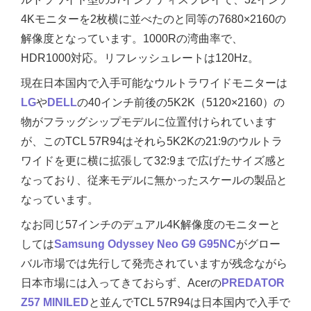
4Kモニターを2枚横に並べたのと同等の7680×2160の
解像度となっています。1000Rの湾曲率で、
HDR1000対応。リフレッシュレートは120Hz。
現在日本国内で入手可能なウルトラワイドモニターは
LG
や
DELL
の40インチ前後の5K2K（5120×2160）の
物がフラッグシップモデルに位置付けられています
が、このTCL 57R94はそれら5K2Kの21:9のウルトラ
ワイドを更に横に拡張して32:9まで広げたサイズ感と
なっており、従来モデルに無かったスケールの製品と
なっています。
なお同じ57インチのデュアル4K解像度のモニターと
しては
Samsung Odyssey Neo G9 G95NC
がグロー
バル市場では先行して発売されていますが残念ながら
日本市場には入ってきておらず、Acerの
PREDATOR
Z57 MINILED
と並んでTCL 57R94は日本国内で入手で