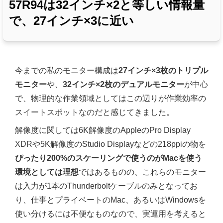
57R94は32インチ×2と等しい情報量
で、27インチ×3に近い
今までの私のモニター構成は
27インチ×3枚のトリプル
モニター
や、
32インチ×2枚のデュアルモニター
が中心
で、物理的な作業領域としてはこの辺りが作業効率の
スイートスポットなのだと感じてきました。
解像度に関しては6K解像度のAppleのPro Display
XDRや5K解像度のStudio Displayなどの218ppiの物を
ぴったり200%のスケーリングで使うのがMacを使う
環境としては理想
ではあるものの、これらのモニター
は入力が1本のThunderboltケーブルのみとなってお
り、仕事とプライベートのMac、あるいはWindowsを
使い分けるには不便なものなので、実運用を考えると