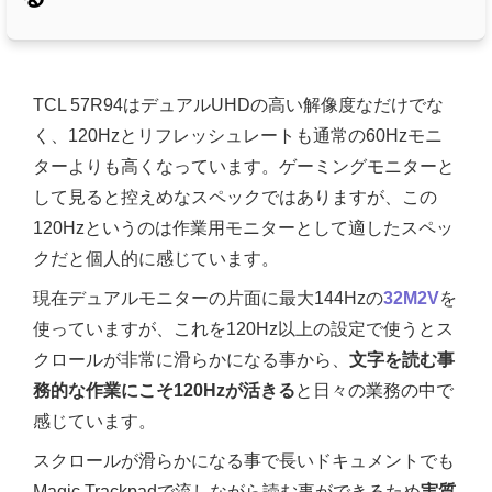
TCL 57R94はデュアルUHDの高い解像度なだけでな
く、120Hzとリフレッシュレートも通常の60Hzモニ
ターよりも高くなっています。ゲーミングモニターと
して見ると控えめなスペックではありますが、この
120Hzというのは作業用モニターとして適したスペッ
クだと個人的に感じています。
現在デュアルモニターの片面に最大144Hzの
32M2V
を
使っていますが、これを120Hz以上の設定で使うとス
クロールが非常に滑らかになる事から、
文字を読む事
務的な作業にこそ120Hzが活きる
と日々の業務の中で
感じています。
スクロールが滑らかになる事で長いドキュメントでも
Magic Trackpadで流しながら読む事ができるため
実質