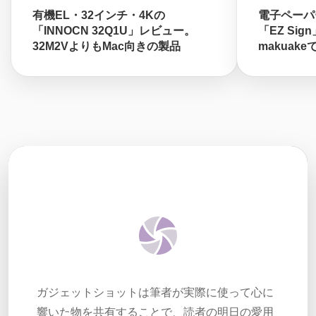
有機EL・32インチ・4Kの
電子ペーパ
「INNOCN 32Q1U」レビュー。
「EZ Sig
32M2VよりもMac向きの製品
makuak
ガジェットショットは筆者が実際に使って心に
響いた物を共有することで、読者の明日の愛用