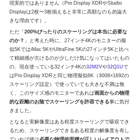
現実的ではありません（Pro Display XDRやStudio
Displayは2枚〜3枚揃えると非常に高額なのも勿論大
きな理由です）。
ただ「
200%ぴったりのスケーリングは本当に必要な
のか？
」と考えた時に、27インチ4Kのモニターの擬
似5KではiMac 5KやUltraFine 5Kの27インチ5Kと比べ
て精細感が欠けるのが少しだけ気になってはいたもの
の、現在使っている32インチ4Kの
32M2V
や
32Q1U
で
はPro Display XDRと同じ物理擬似6K（3008×1692の
スケーリング設定）で使っていても大きな不満は無
く、このサイズ感のモニターであれば
画面からの物理
的な距離のお陰でスケーリングを許容できる
事に気付
きました。
となると実解像度はある程度スケーリングで吸収でき
るため、スケーリングできるある程度の解像度を有し
ていれば後は
必要な物理的面積が正しいレイアウトで