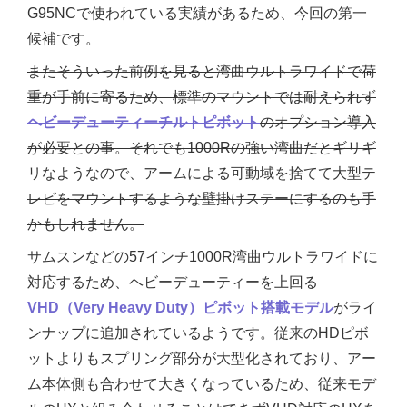
G95NCで使われている実績があるため、今回の第一
候補です。
またそういった前例を見ると湾曲ウルトラワイドで荷
重が手前に寄るため、標準のマウントでは耐えられず
ヘビーデューティーチルトピボット
のオプション導入
が必要との事。それでも1000Rの強い湾曲だとギリギ
リなようなので、アームによる可動域を捨てて大型テ
レビをマウントするような壁掛けステーにするのも手
かもしれません。
サムスンなどの57インチ1000R湾曲ウルトラワイドに
対応するため、ヘビーデューティーを上回る
VHD（Very Heavy Duty）ピボット搭載モデル
がライ
ンナップに追加されているようです。従来のHDピボ
ットよりもスプリング部分が大型化されており、アー
ム本体側も合わせて大きくなっているため、従来モデ