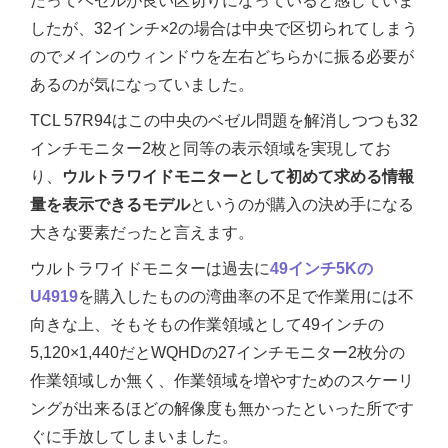
たってベゼルが良い区切りになっていると感じていま
したが、32インチ×2の場合は中央で区切られてしまう
のでメインのウィンドウを左右どちらかに振る必要が
あるのが気になっていました。
TCL 57R94はこの中央のベゼル問題を解消しつつも32
インチモニター2枚と同等の表示領域を実現してお
り、
ウルトラワイドモニターとして初めて求める情報
量を表示できるモデル
というのが購入の決め手になる
大きな要素だったと言えます。
ウルトラワイドモニターは過去に
49インチ5Kの
U4919
を購入したものの湾曲率の不足で作業用には不
向きな上、そもそもの作業領域として49インチの
5,120×1,440だとWQHDの27インチモニター2枚分の
作業領域しか無く、作業領域を増やすためのスケーリ
ングが出来るほどの解像度も無かったといった所です
ぐに手放してしまいました。