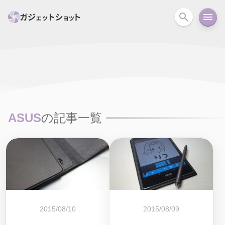
すべて
スマホ
PC関連
カメラ
ウェアラ
セール情報
スマートホーム
アクションカメラ
カメラ
ASUS
の記事一覧
回線
iPhone
iPad
Mac
Android
コラム
ガイド
ニュース
オーディオ
周辺機器
2015/08/10
2015/08/09