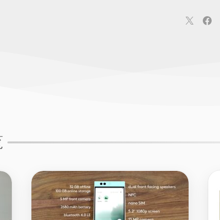
連
カメラ
ウェアラブル
スマートホーム
車・バイク
オ
ションカメラ
カメラ
回線
iPhone
iPad
Mac
Andr
覧