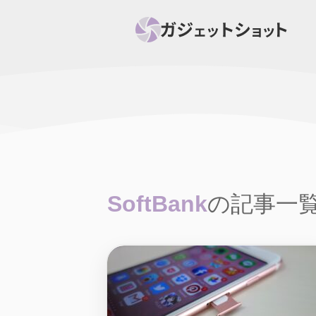
すべて
スマホ
PC関
セール情報
スマートホーム
アク
ニュース
オーディオ
周辺機器
SoftBank
の記事一