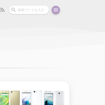
ーディオ
充電関連
その他
oid
コラム
ガイド