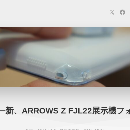
連
カメラ
ウェアラブル
スマートホーム
車・バイク
オ
ションカメラ
カメラ
回線
iPhone
iPad
Mac
Andr
新、ARROWS Z FJL22展示機