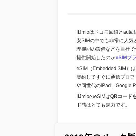
IIJmioはドコモ回線とa
安SIMの中でも非常に人気
理機能の設備などを自社で
提供開始したのが
eSIM
eSIM（Embedded 
契約してすぐに通信プロファイ
や同世代のiPad、Google Pix
IIJmioのeSIMは
QRコード
ド感はとても魅力です。