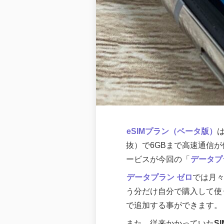
eSIMプラン（ベータ版）
抜）で6GBまで高速通信
ービスが今回の「
データプ
データプラン ゼロ
では月々
う分だけ自分で購入して使う
で追加する事ができます。
また、従来かかっていた
S