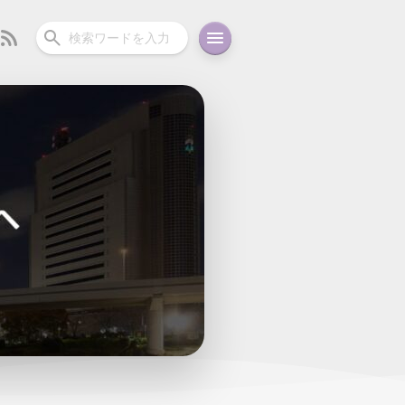
ーディオ
充電関連
その他
oid
コラム
ガイド