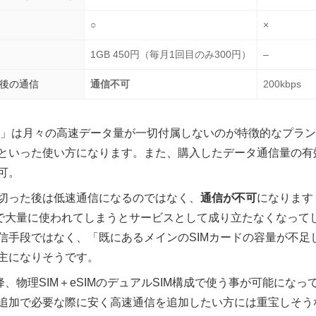
○
×
1GB 450円（毎月1回目のみ300円）
–
後の通信
通信不可
200kbps
ロ」は月々の高速データ量が一切付属しないのが特徴的なプラ
といった使い方になります。また、購入したデータ通信量の有
可。
切った後は低速通信になるのではなく、
通信が不可
になります
低速で大量に使われてしまうとサービスとして成り立たなくなって
信手段ではなく、「既にあるメインのSIMカードの容量が不足
主になりそうです。
S/XR以降、物理SIM＋eSIMのデュアルSIM構成で使う事が可能
追加で必要な際に安く高速通信を追加したい方には重宝しそう