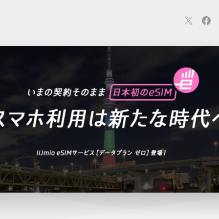
連
カメラ
ウェアラブル
スマートホーム
車・バイク
オ
ションカメラ
カメラ
回線
iPhone
iPad
Mac
Andr