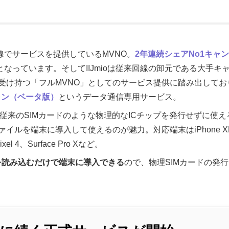
u回線でサービスを提供しているMVNO。
2年連続シェアNo1キャ
となっています。そしてIIJmioは従来回線の卸元である大手
受け持つ「フルMVNO」としてのサービス提供に踏み出してお
プラン（ベータ版）
というデータ通信専用サービス。
SIM）は従来のSIMカードのような物理的なICチップを発行せずに
ルを端末に導入して使えるのが魅力。対応端末はiPhone XR/
el 4、Surface Pro Xなど。
を読み込むだけで端末に導入できる
ので、物理SIMカードの発