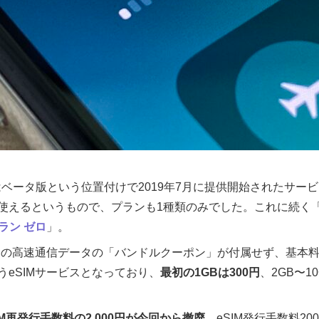
はベータ版という位置付けで2019年7月に提供開始されたサービス
が使えるというもので、プランも1種類のみでした。これに続く
ラン ゼロ
」。
の高速通信データの「バンドルクーポン」が付属せず、基本料1
eSIMサービスとなっており、
最初の1GBは300円
、2GB〜1
IM再発行手数料の2,000円が今回から撤廃
。eSIM発行手数料2