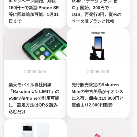
キャンペーン開始。月額
eSIM「データプラン ゼ
150円〜で新型iPhone SE
ロ」開始。300円で＋
等に回線追加可能、5月31
1GB、再発行0円。従来の
日まで
ベータ版プランと比較
2020/03/05
2020/02/06
楽天モバイル自社回線
先行販売限定のRakuten
「Rakuten UN-LIMIT」の
Miniの中古美品がイオシス
eSIMがiPhoneで利用可能
に入荷、価格は19,800円と
に！設定方法はQRを読み
定価より2,000円割安
込むだけ