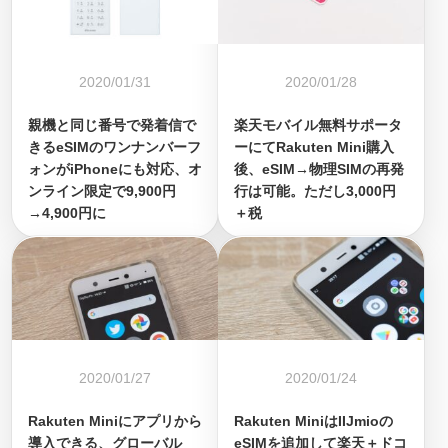
2020/01/31
2020/01/28
親機と同じ番号で発着信で
楽天モバイル無料サポータ
きるeSIMのワンナンバーフ
ーにてRakuten Mini購入
ォンがiPhoneにも対応、オ
後、eSIM→物理SIMの再発
ンライン限定で9,900円
行は可能。ただし3,000円
→4,900円に
＋税
2020/01/27
2020/01/24
Rakuten Miniにアプリから
Rakuten MiniはIIJmioの
導入できる、グローバル
eSIMを追加して楽天＋ドコ