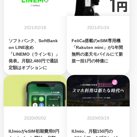
2021/02/18
2021/01/24
ソフトバンク、SoftBank
FeliCa搭載のeSIM専用機
on LINE改め
「Rakuten mini」が1年間
「LINEMO（ラインモ）」
無料の楽天モバイルにて新
発表。月額2,480円で通話
規一括1円の特価に
定額はオプションに
2020/05/02
2020/03/19
IIJmioがeSIM初期費用0円
IIJmio、月額150円の