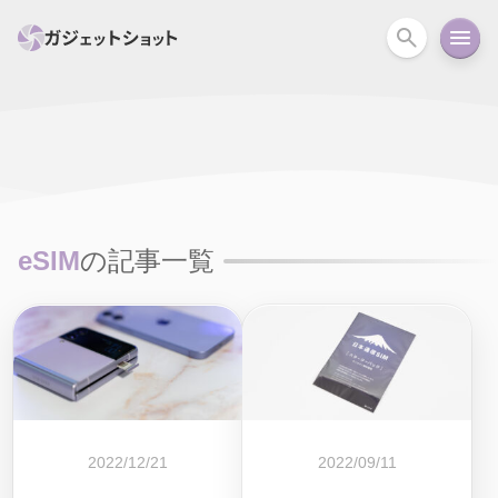
すべて
スマホ
PC関連
カメラ
ウェアラ
セール情報
スマートホーム
アクションカメラ
カメラ
eSIM
の記事一覧
回線
iPhone
iPad
Mac
Android
コラム
ガイド
ニュース
オーディオ
周辺機器
2022/12/21
2022/09/11