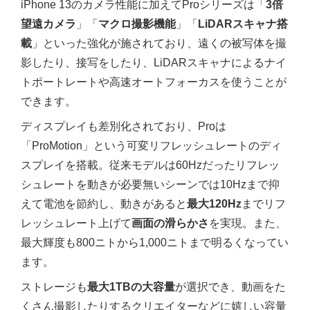
iPhone 13のカメラ性能に加えてProシリーズは「
3倍
望遠カメラ
」「
マクロ撮影機能
」「
LiDARスキャナ搭
載
」といった強化が施されており、遠くの被写体を撮
影したり、接写をしたり、LiDARスキャナによるナイ
トポートレートや高速オートフォーカスを使うことが
できます。
ディスプレイも差別化されており、Proは
「ProMotion」という可変リフレッシュレートのディ
スプレイを搭載。従来モデルは60Hzだったリフレッ
シュレートを動きが必要無いシーンでは10Hzまで抑
えて電池を節約し、動きがあると
最大120Hz
までリフ
レッシュレート上げて
画面の滑らかさ
を実現。また、
最大輝度も800ニトから1,000ニトまで明るくなってい
ます。
ストレージも
最大1TBの大容量
が選択でき、動画をた
くさん撮影したりするクリエイターなどに嬉しい容量