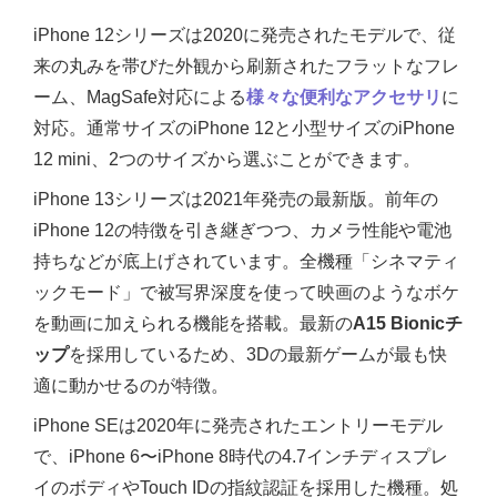
iPhone 12シリーズは2020に発売されたモデルで、従
来の丸みを帯びた外観から刷新されたフラットなフレ
ーム、MagSafe対応による
様々な便利なアクセサリ
に
対応。通常サイズのiPhone 12と小型サイズのiPhone
12 mini、2つのサイズから選ぶことができます。
iPhone 13シリーズは2021年発売の最新版。前年の
iPhone 12の特徴を引き継ぎつつ、カメラ性能や電池
持ちなどが底上げされています。全機種「シネマティ
ックモード」で被写界深度を使って映画のようなボケ
を動画に加えられる機能を搭載。最新の
A15 Bionicチ
ップ
を採用しているため、3Dの最新ゲームが最も快
適に動かせるのが特徴。
iPhone SEは2020年に発売されたエントリーモデル
で、iPhone 6〜iPhone 8時代の4.7インチディスプレ
イのボディやTouch IDの指紋認証を採用した機種。処