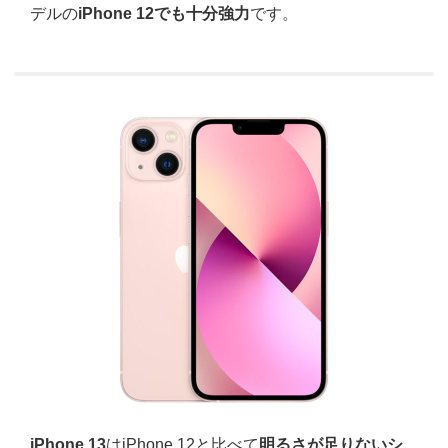
デルの
iPhone 12でも十分強力
です。
iPhone 13
はiPhone 12と比べて
明るさが足りないシ