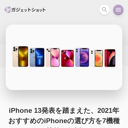
すべて
スマホ
PC関連
カメラ
ウェアラ
セール情報
スマートホーム
アクションカメラ
カメラ
回線
iPhone
iPad
Mac
Android
コラム
ガイド
ニュース
オーディオ
周辺機器
iPhone 13発表を踏まえた、2021年
おすすめのiPhoneの選び方を7機種