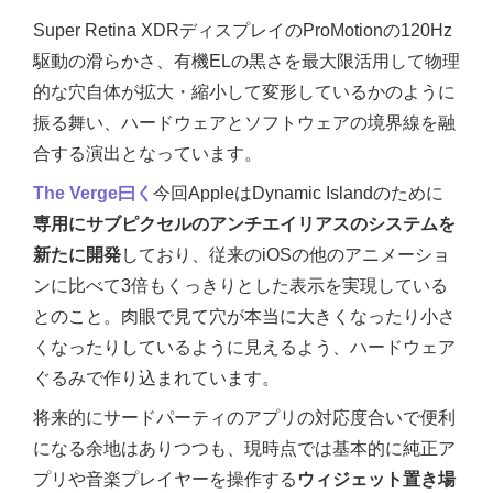
Super Retina XDRディスプレイのProMotionの120Hz
駆動の滑らかさ、有機ELの黒さを最大限活用して物理
的な穴自体が拡大・縮小して変形しているかのように
振る舞い、ハードウェアとソフトウェアの境界線を融
合する演出となっています。
The Verge曰く
今回AppleはDynamic Islandのために
専用にサブピクセルのアンチエイリアスのシステムを
新たに開発
しており、従来のiOSの他のアニメーショ
ンに比べて3倍もくっきりとした表示を実現している
とのこと。肉眼で見て穴が本当に大きくなったり小さ
くなったりしているように見えるよう、ハードウェア
ぐるみで作り込まれています。
将来的にサードパーティのアプリの対応度合いで便利
になる余地はありつつも、現時点では基本的に純正ア
プリや音楽プレイヤーを操作する
ウィジェット置き場