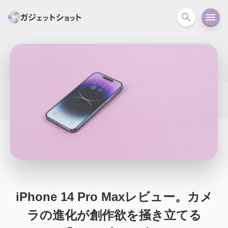
すべて
スマホ
PC関連
カメラ
ウェアラ
セール情報
スマートホーム
アクションカメラ
カメラ
回線
iPhone
iPad
Mac
Android
コラム
ガイド
ニュース
オーディオ
周辺機器
iPhone 14 Pro Maxレビュー。カメ
ラの進化が創作欲を掻き立てる