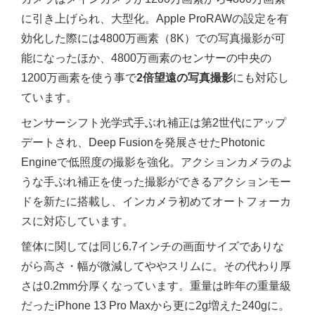
に引き上げられ、大型化。Apple ProRAWの設定を有
効化した際には4800万画素（8K）での写真撮影が可
能になったほか、4800万画素のセンサーの中央の
1200万画素を使う事で
2倍望遠の写真撮影
にも対応し
ています。
センサーシフト光学式手ぶれ補正は第2世代にアップ
デートされ、Deep Fusionを発展させたPhotonic
Engineで低照度の撮影を強化。アクションカメラのよ
うな手ぶれ補正を使った撮影ができるアクションモー
ドを新たに搭載し、インカメラ初めてオートフォーカ
スに対応しています。
筐体に関しては同じ6.7インチの画面サイズでありな
がら高さ・幅が微減してややスリムに。その代わり厚
さは0.2mm分厚くなっています。重量は昨年の重量級
だったiPhone 13 Pro Maxから更に2g増えた240gに。