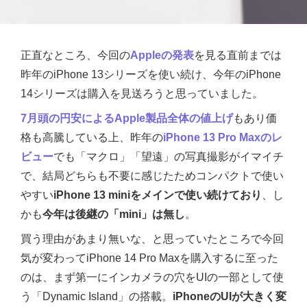
正直なところ、今回の
Appleの発表
を見る直前までは
昨年のiPhone 13シリーズを使い続け、今年のiPhone
14シリーズは購入を見送ろうと思っていました。
7月頭の円安によるApple製品全体の値上げ
もあり価
格も高騰している上、昨年の
iPhone 13 Pro Maxのレ
ビュー
でも「マクロ」「望遠」の写真撮影がイマイチ
で、結局どちらも不要に感じたためコンパクトで使い
やすい
iPhone 13 miniをメインで使い続けており
、し
かも
今年は後継の「mini」は無し
。
買う理由があまり無いな、と思っていたところで今回
気が変わってiPhone 14 Pro Maxを購入するに至った
のは、まず第一にインカメラの穴をUIの一部として使
う「Dynamic Island」の搭載。
iPhoneのUIが大きく変