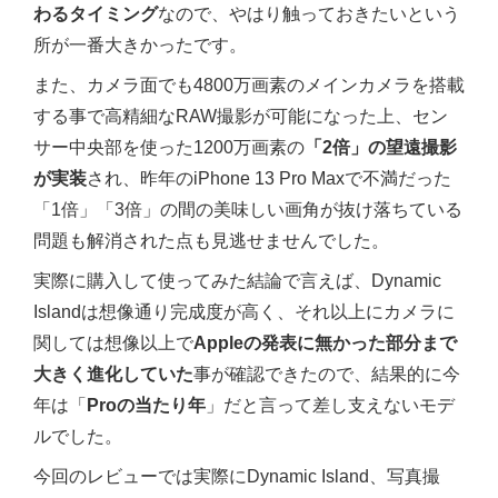
わるタイミング
なので、やはり触っておきたいという
所が一番大きかったです。
また、カメラ面でも4800万画素のメインカメラを搭載
する事で高精細なRAW撮影が可能になった上、セン
サー中央部を使った1200万画素の
「2倍」の望遠撮影
が実装
され、昨年のiPhone 13 Pro Maxで不満だった
「1倍」「3倍」の間の美味しい画角が抜け落ちている
問題も解消された点も見逃せませんでした。
実際に購入して使ってみた結論で言えば、Dynamic
Islandは想像通り完成度が高く、それ以上にカメラに
関しては想像以上で
Appleの発表に無かった部分まで
大きく進化していた
事が確認できたので、結果的に今
年は「
Proの当たり年
」だと言って差し支えないモデ
ルでした。
今回のレビューでは実際にDynamic Island、写真撮