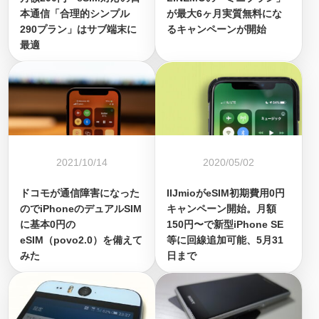
本通信「合理的シンプル
が最大6ヶ月実質無料にな
290プラン」はサブ端末に
るキャンペーンが開始
最適
2021/10/14
2020/05/02
ドコモが通信障害になった
IIJmioがeSIM初期費用0円
のでiPhoneのデュアルSIM
キャンペーン開始。月額
に基本0円の
150円〜で新型iPhone SE
eSIM（povo2.0）を備えて
等に回線追加可能、5月31
みた
日まで