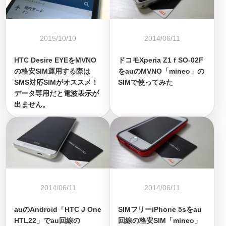
2015/10/10
2014/06/11
HTC Desire EYEをMVNO
ドコモXperia Z1 f SO-02F
の格安SIM運用する際は
をauのMVNO「mineo」の
SMS対応SIMがオススメ！
SIMで使ってみた
データ専用だと電波表示が
出ません。
2014/06/11
2014/06/11
auのAndroid「HTC J One
SIMフリーiPhone 5sをau
HTL22」でau回線の
回線の格安SIM「mineo」