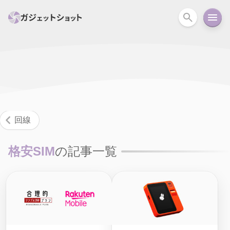
すべて
スマホ
PC関連
カメラ
ウェアラ
セール情報
スマートホーム
アクションカメラ
カメラ
回線
回線
iPhone
iPad
Mac
Android
コラム
格安SIM
の記事一覧
ガイド
ニュース
オーディオ
周辺機器