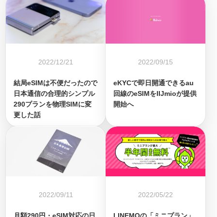
2022/12/21
2022/09/15
結局eSIMは不便だったので
eKYCで即日開通できるau
日本通信の合理的シンプル
回線のeSIMをIIJmioが提供
290プランを物理SIMに変
開始へ
更した話
2022/09/11
2022/05/22
月額290円・eSIM対応の日
LINEMOの「ミニプラン」