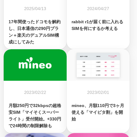
2025/04/13
2024/04/27
17年間使ったドコモを解約
rabbit r1が届く前に入れる
し、日本通信の290円プラ
SIMを何にするか考える
ン＋楽天のデュアルSIM構
成にしてみた
2023/02/22
2023/02/01
月額250円で32kbpsの超格
mineo、月額110円で3ヶ月
安SIM「マイそくスーパー
使える「マイピタ割」を開
ライト」受付開始。+330円
始
で24時間の制限解除も