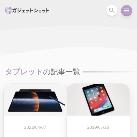
すべて
スマホ
PC関連
カメラ
ウェアラ
セール情報
スマートホーム
アクションカメラ
カメラ
タブレット
の記事一覧
回線
iPhone
iPad
Mac
Android
コラム
ガイド
ニュース
オーディオ
周辺機器
2022/04/07
2019/07/28