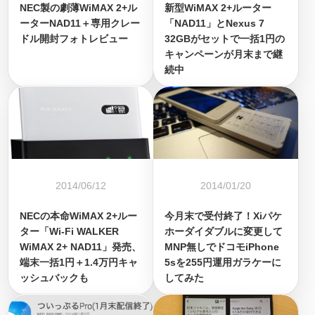
NEC製の劇薄WiMAX 2+ル
新型WiMAX 2+ルーター
ーターNAD11＋専用クレー
「NAD11」とNexus 7
ドル開封フォトレビュー
32GBがセットで一括1円の
キャンペーンが月末まで継
続中
2014/06/12
2014/01/20
NECの本命WiMAX 2+ルー
今月末で受付終了！Xiパケ
ター「Wi-Fi WALKER
ホーダイダブルに変更して
WiMAX 2+ NAD11」発売、
MNP無しでドコモiPhone
端末一括1円＋1.4万円キャ
5sを255円運用ガラケーに
ッシュバックも
してみた