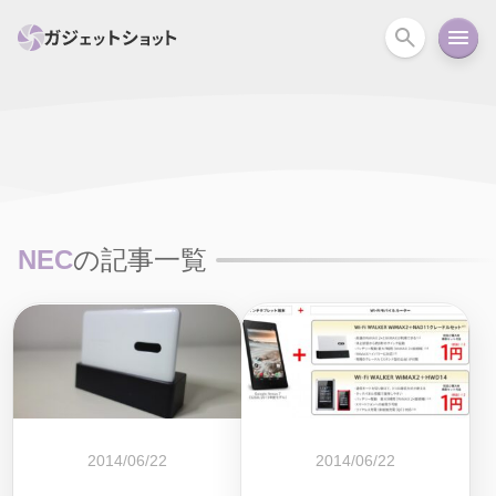
すべて
スマホ
PC関連
カメラ
ウェアラ
セール情報
スマートホーム
アクションカメラ
カメラ
NEC
の記事一覧
回線
iPhone
iPad
Mac
Android
コラム
ガイド
ニュース
オーディオ
周辺機器
2014/06/22
2014/06/22