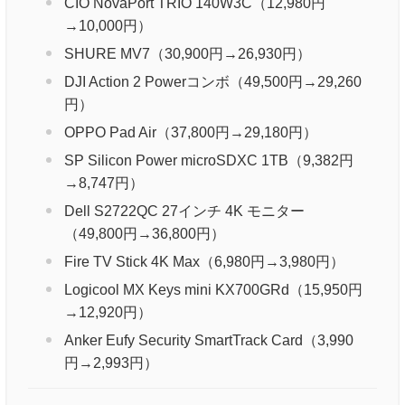
CIO NovaPort TRIO 140W3C（12,980円
→10,000円）
SHURE MV7（30,900円→26,930円）
DJI Action 2 Powerコンボ（49,500円→29,260
円）
OPPO Pad Air（37,800円→29,180円）
SP Silicon Power microSDXC 1TB（9,382円
→8,747円）
Dell S2722QC 27インチ 4K モニター
（49,800円→36,800円）
Fire TV Stick 4K Max（6,980円→3,980円）
Logicool MX Keys mini KX700GRd（15,950円
→12,920円）
Anker Eufy Security SmartTrack Card（3,990
円→2,993円）