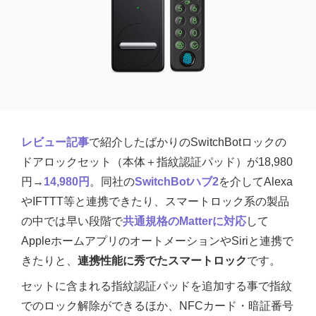
レビュー記事
で紹介したばかりのSwitchBotロックの
ドアロックセット（本体＋指紋認証パッド）が18,980
円→
14,980円
。同社の
SwitchBotハブ2
を介してAlexa
やIFTTT等と連携できたり、スマートロック系の製品
の中では早い段階で
共通規格のMatterに対応
して
AppleホームアプリのオートメーションやSiriと連携で
きたりと、
連携性能に秀でたスマートロック
です。
セットに含まれる指紋認証パッドを追加する事で指紋
でのロック解除ができるほか、NFCカード・暗証番号