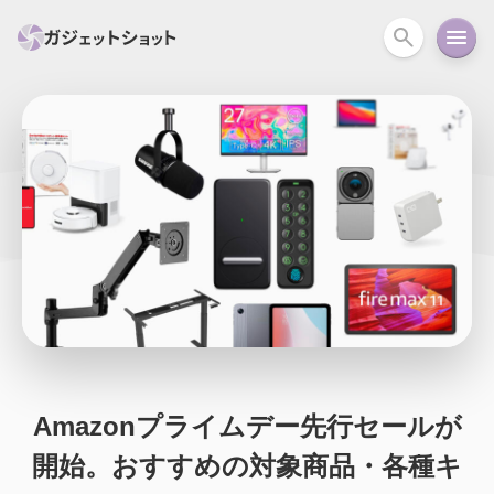
すべて
スマホ
PC関連
カメラ
ウェアラ
セール情報
スマートホーム
アクションカメラ
カメラ
回線
iPhone
iPad
Mac
Android
コラム
ガイド
ニュース
オーディオ
周辺機器
Amazonプライムデー先行セールが
開始。おすすめの対象商品・各種キ