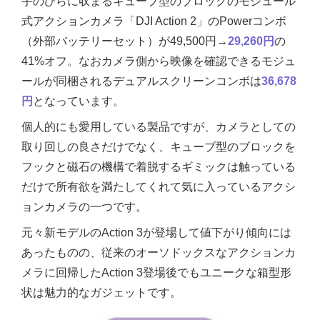
手のひらに収まるキューブ型のブロックのモジュール
式アクションカメラ「DJI Action 2」のPowerコンボ
（外部バッテリーセット）が49,500円→
29,260円
の
41%オフ。なおカメラ側から映像を確認できるモジュ
ールが同梱されるデュアルスクリーンコンボは
36,678
円
となっています。
個人的にも愛用している製品ですが、カメラとしての
取り回しの良さだけでなく、キューブ型のブロックを
フックと磁石の機構で着脱するギミックは触っている
だけで所有欲を満たしてくれて気に入っているアクシ
ョンカメラの一つです。
元々新モデルのAction 3が登場して値下がり傾向には
あったものの、従来のオーソドックスなアクションカ
メラに回帰したAction 3登場後でもユニークな箱型形
状は魅力的なガジェットです。