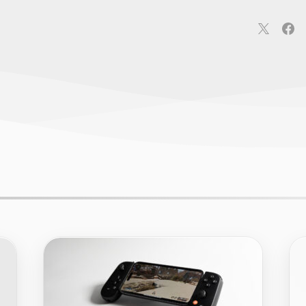
連
カメラ
ウェアラブル
スマートホーム
車・バイク
オ
ションカメラ
カメラ
回線
iPhone
iPad
Mac
Andr