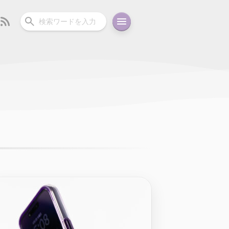
ーディオ
充電関連
その他
oid
コラム
ガイド