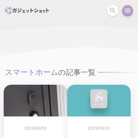
すべて
スマホ
PC関連
カメラ
ウェアラ
セール情報
スマートホーム
アクションカメラ
カメラ
スマートホーム
の記事一覧
回線
iPhone
iPad
Mac
Android
コラム
ガイド
ニュース
オーディオ
周辺機器
2023/06/03
2023/03/24