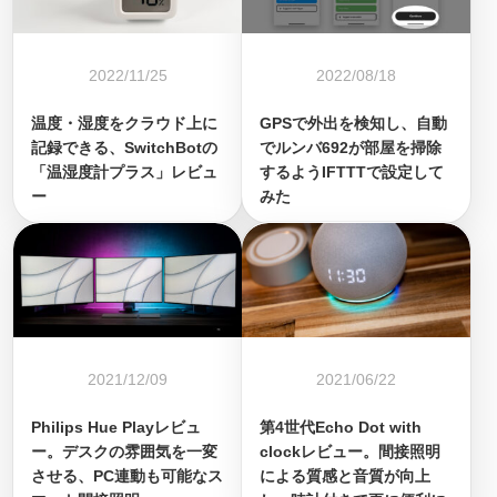
2022/11/25
2022/08/18
温度・湿度をクラウド上に
GPSで外出を検知し、自動
記録できる、SwitchBotの
でルンバ692が部屋を掃除
「温湿度計プラス」レビュ
するようIFTTTで設定して
ー
みた
2021/12/09
2021/06/22
Philips Hue Playレビュ
第4世代Echo Dot with
ー。デスクの雰囲気を一変
clockレビュー。間接照明
させる、PC連動も可能なス
による質感と音質が向上