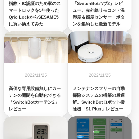
指紋・IC認証のため家のス
「SwitchBotハブ2」レビ
マートロックを5年使った
ュー。赤外線リモコン・温
Qrio LockからSESAME5
湿度＆照度センサー・ボタ
に買い換えてみた
ンを集約した最新モデル
2022/11/25
2022/11/25
高価な専用設備無しにカー
メンテナンスフリーの自動
テンの開閉を自動化できる
掃除システムの構築の最適
「SwitchBotカーテン2」
解。SwitchBotロボット掃
レビュー
除機「S1 Plus」レビュー