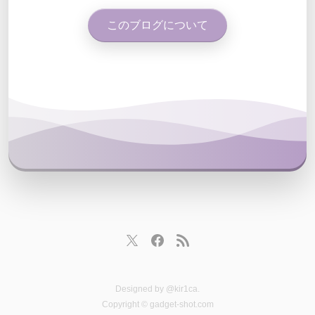
このブログについて
Designed by
@kir1ca
.
Copyright © gadget-shot.com