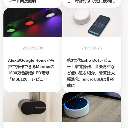
マート間接照明
し、時計付きで更に便利に
2021/02/08
2019/10/25
Alexa/Google Homeから
第3世代Echo Dotレビュ
声で操作できるMerossの
ー！家電操作、音楽再生な
1600万色調色LED電球
ど使い道を紹介。音質は大
「MSL120」レビュー
幅進化、microUSBは非搭
載に