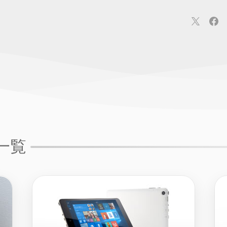
連
カメラ
ウェアラブル
スマートホーム
車・バイク
オ
ションカメラ
カメラ
回線
iPhone
iPad
Mac
Andr
一覧