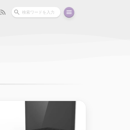
ーディオ
充電関連
その他
oid
コラム
ガイド