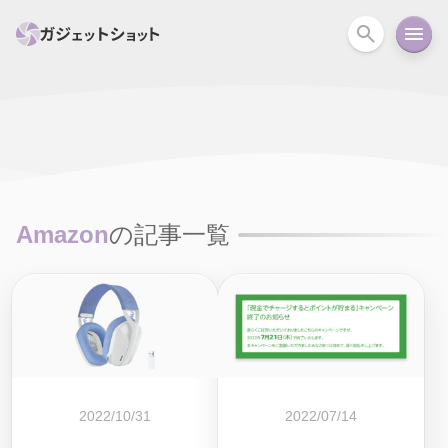
すべて
スマホ
PC関連
カメラ
ウェアラ
セール情報
スマートホーム
アクションカメラ
カメラ
Amazon
の記事一覧
回線
iPhone
iPad
Mac
Android
コラム
ガイド
ニュース
オーディオ
周辺機器
2022/10/31
2022/07/14